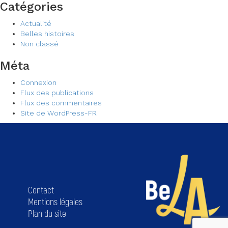
Catégories
Actualité
Belles histoires
Non classé
Méta
Connexion
Flux des publications
Flux des commentaires
Site de WordPress-FR
Contact
Mentions légales
Plan du site